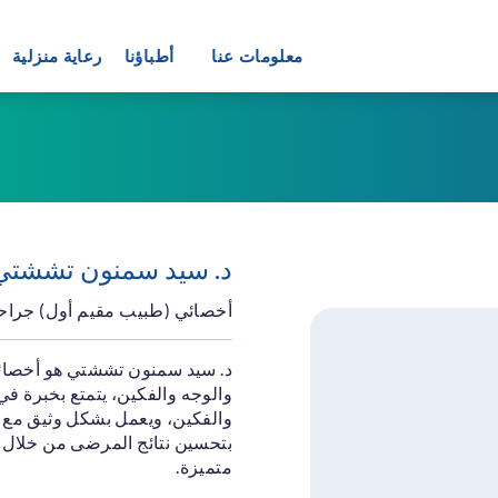
معلومات عنا
أطباؤنا
رعاية منزلية
طب الأسرة
لطبيعي
طب الأعصاب
البولية
طب العيون
لجهاز الهضمي
علم الأمراض
د. سيد سمنون تششتي
لقلب
لاج البدانة
أخصائي (طبيب مقيم أول) جراحة
لاعصاب
د. سيد سمنون تششتي هو أخصائي
لمناظر
والوجه والفكين، يتمتع بخبرة ف
جميل
والفكين، ويعمل بشكل وثيق مع
بتحسين نتائج المرضى من خلال ا
نان
متميزة.