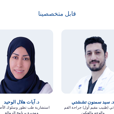
قابل متخصصينا
. سيد سمنون تششتي
د. آيات هلال الوحيد
ي (طبيب مقيم أول) جراحة الفم
استشارية طب تطور وسلوك الأط
والوجه والفكين
ومديرة برنامج الزمالة