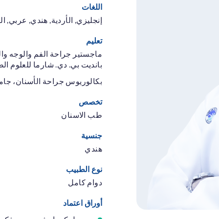
اللغات
إنجليزي, الأردية, هندي, عربي, الب
تعليم
ماجستير جراحة الفم والوجه وال
بانديت بي. دي. شارما للعلوم الصحية
بكالوريوس جراحة الأسنان، جامعة با
تخصص
طب الاسنان
جنسية
هندي
نوع الطبيب
دوام كامل
أوراق اعتماد