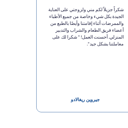
شكراً جزيلاً لكم مني ولزوجتي على العناية
الممرضات 
الجيدة بكل شيء وخاصة من جميع الأطباء
باحتياجاتي
والممرضات أثناء إقامتنا وأيضًا بالطبع من
الممرضات 
أعضاء فريق الطعام والشراب والتدبير
ممتنون لأ
المنزلي. أحسنت العمل! " شكرا لك على
أستر منخو
معاملتنا بشكل جيد ".
هنا .. شكرا
جيروين ريغالادو