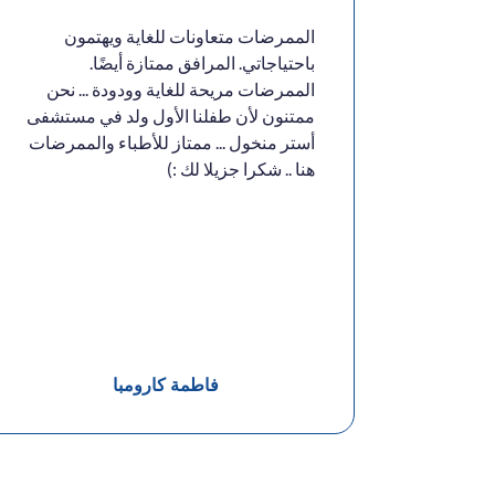
 العناية
الممرضات متعاونات للغاية ويهتمون
لأطباء
باحتياجاتي. المرافق ممتازة أيضًا.
لطبع من
الممرضات مريحة للغاية وودودة ... نحن
بير
ممتنون لأن طفلنا الأول ولد في مستشفى
ك على
أستر منخول ... ممتاز للأطباء والممرضات
هنا .. شكرا جزيلا لك :)
فاطمة كارومبا