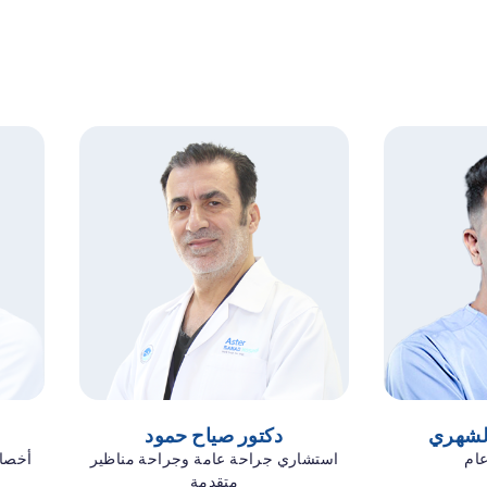
الشهري
دكتور صياح حمود
د
ام
استشاري جراحة عامة وجراحة مناظير
أخصائ
متقدمة