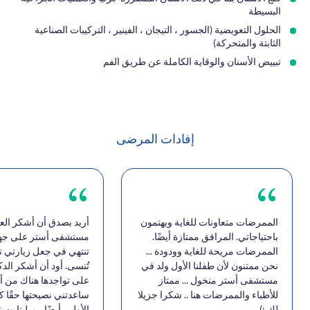
البسيطة
الحلول التعويضية (الجسور ، التيجان ، الفينير ، التركيبات الصناعية
الثابتة والمتحركة)
تبييض الأسنان والوقاية الكاملة عن طريق الفم
إفادات المرضى
الممرضات متعاونات للغاية ويهتمون
أريد بصدق أن أشكر الع
باحتياجاتي. المرافق ممتازة أيضًا.
مستشفى أستر على جهود
الممرضات مريحة للغاية وودودة ...
تنتهي في جعل زيارتي تج
نحن ممتنون لأن طفلنا الأول ولد في
تُنسى. أود أن أشكر الدك
مستشفى أستر منخول ... ممتاز
على تواجدها هناك من أ
للأطباء والممرضات هنا .. شكرا جزيلا
ساعدتني نصيحتها حقًا ك
لك :)
الأولى. أيضًا ، ميليتا و