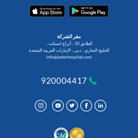
مقر الشركة
الطابق 33 ، أبراج اسبكت ،
الخليج التجاري ، دبي ، الإمارات العربية المتحدة
info@asterhospital.com
920004417