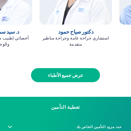
دكتور صياح حمود
د. سيد س
استشاري جراحة عامة وجراحة مناظير
أخصائي (طبيب مق
متقدمة
والوج
عرض جميع الأطباء
تغطية التأمين
حدد مزود التأمين الخاص بك