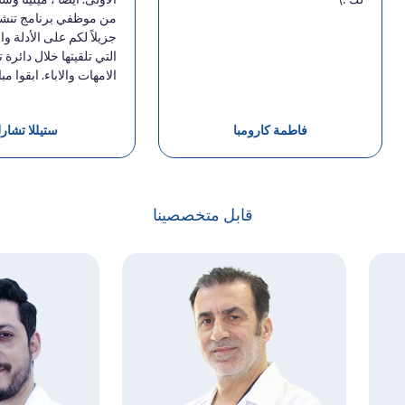
من موظفي برنامج تنشئة
جزيلاً لكم على الأدلة 
التي تلقيتها خلال دائرة
الامهات والاباء. ابقوا مب
فاطمة كارومبا
ستيللا تشارل
قابل متخصصينا
nu
nu