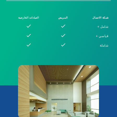
شبكة الاتصال
المريض
العيادات الخارجية
شامل +
قياسي +
شاملة