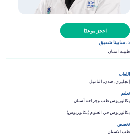
الجلدية
جراحة
المناظر
الحمية
والتغذية
جراحة تجميل
احجز موعدًا
الطب الباطني
طب الاسنان
د. سابينا شفيق
طبيبة اسنان
اللغات
إنجليزي, هندي, التاميل
تعليم
بكالوريوس طب وجراحة أسنان
بكالوريوس في العلوم (بكالوريوس)
تخصص
طب الاسنان