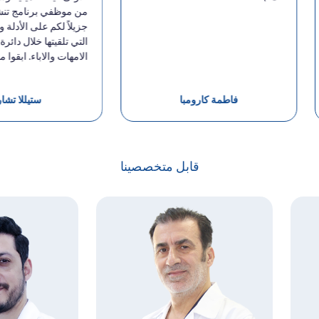
من موظفي برنامج تنشئة
جزيلاً لكم على الأدلة 
التي تلقيتها خلال دائرة
الامهات والاباء. ابقوا مب
فاطمة كارومبا
ستيللا تشارل
قابل متخصصينا
nu
nu