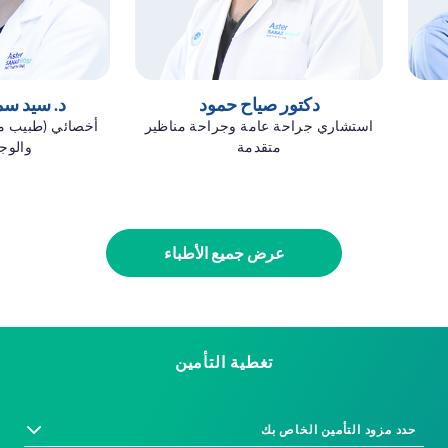
دكتور صياح حمود
د. سيد س
استشاري جراحة عامة وجراحة مناظير
أخصائي (طبيب مق
متقدمة
والوج
عرض جميع الأطباء
تغطية التأمين
حدد مزود التأمين الخاص بك