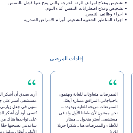
• تشخيص وعلاج امراض الرئة الحرجة والتي ينتج عنها فشل بالتنفس
• تشخيص وعلاج اضطرابات التنفس أثناء النوم.
• اجراء وظائف التنفس.
• اجراء المناظير الشعبية لتشخيص أورام الامراض الصدرية
إفادات المرضى
الممرضات متعاونات للغاية ويهتمون
أريد بصدق أن أشكر الع
باحتياجاتي. المرافق ممتازة أيضًا.
مستشفى أستر على جهود
الممرضات مريحة للغاية وودودة ...
تنتهي في جعل زيارتي تج
نحن ممتنون لأن طفلنا الأول ولد في
تُنسى. أود أن أشكر الدك
مستشفى أستر منخول ... ممتاز
على تواجدها هناك من أ
للأطباء والممرضات هنا .. شكرا جزيلا
ساعدتني نصيحتها حقًا ك
لك :)
الأولى. أيضًا ، ميليتا و