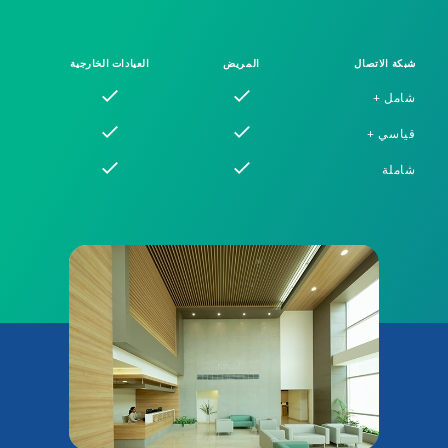
شبكة الاتصال
المريض
العيادات الخارجية
شامل +
قياسي +
شاملة