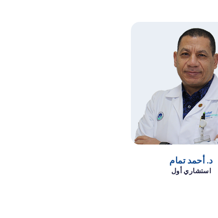
د. أحمد تمام
استشاري أول