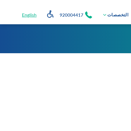
en Accessibility Dropdown
English
التخصصات
920004417
Open submenu
Grayscale
Desaturate
Larger Text
Smaller Text