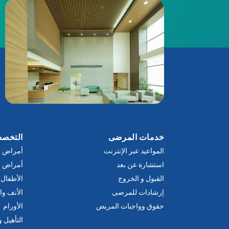
خدمات المرضى
التخص
المواعيد عبر الإنترنت
أمراض ا
استشارة عن بعد
أمراض ال
القبول و الخروج
الأطفال
إرشادات للمرضى
الأنف وا
حقوق وواجبات المريض
الأورام
التأهيل 