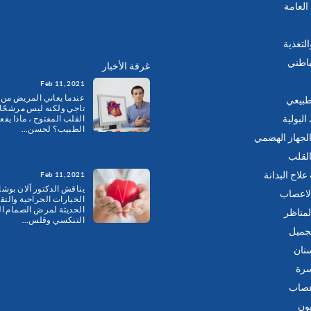
العامة
التغذية
باطني
غرفة الأخبار
Feb 11, 2021
عندما يعاني المريض من 
لطبيعي
تاجي ولكنه ليس مرشحًا
البولية
القلب المفتوح ، ماذا يفع
الطبيب؟ لحسن…
لجهاز الهضمي
لقلب
لاج البدانة
Feb 11, 2021
يناقش الدكتور آلان بوشار
لاعصاب
الخيارات الجراحية والتق
الحديثة لمرض الصمام ال
لمناظر
التنكسي وقلس…
جميل
نان
سرة
عصاب
ون