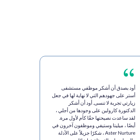
أود بصدق أن أشكر موظفي مستشفى
شكراً جزي
أستر على جهودهم التي لا نهاية لها في جعل
الجيدة بك
زيارتي تجربة لا تنسى. أود أن أشكر
والممرضات 
الدكتورة كارولين على وجودها من أجلي ،
أعضاء فري
لقد ساعدت نصيحتها حقًا كأم لأول مرة.
المنزلي. 
أيضًا ، ميليتا وستيفي وموظفون آخرون في
معاملتنا 
Aster Nurture ، شكرًا جزيلاً على الأدلة