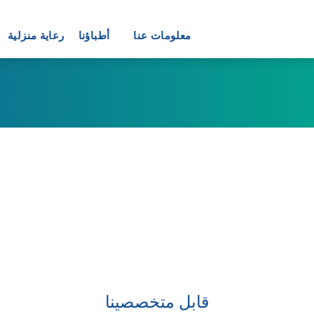
معلومات عنا
أطباؤنا
رعاية منزلية
طب الأسرة
لطبيعي
طب الأعصاب
البولية
طب العيون
لجهاز الهضمي
علم الأمراض
لقلب
لاج البدانة
لاعصاب
لمناظر
جميل
نان
قابل متخصصينا