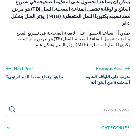
يمكن أن يساعد الحصول على التغذية الصحيحة في تسريع
الجلدية
جراحة
العلاج والوقاية تشمل المناعة الصحية. السل (TB) هو مرض
المناظر
معد تسببه بكتيريا السل المتفطرة (MTB). يؤثر السل بشكل
الحمية
عام
والتغذية
جراحة تجميل
يمكن أن يساعد الحصول على التغذية الصحيحة في تسريع العلاج
الطب الباطني
طب الاسنان
والوقاية تشمل المناعة الصحية. السل (TB) هو مرض معد تسببه
بكتيريا السل المتفطرة (MTB). يؤثر السل بشكل عام
Previous Post
Next Post
تدرب على اللياقة البدنية
ما هو ارتفاع ضغط الدم الرئوي؟
المعتمدة من النتوءات
Search Topics
Submit
CATEGORIES