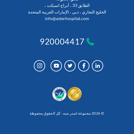
الطابق 33 ، أبراج اسبكت ،
الخليج التجاري ، دبي ، الإمارات العربية المتحدة
info@asterhospital.com
920004417
© 2026 مجموعة استر سند -كل الحقوق محفوظة