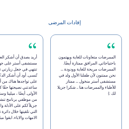
إفادات المرضى
الممرضات متعاونات للغاية ويهتمون
أريد بصدق أن أشكر الع
باحتياجاتي. المرافق ممتازة أيضًا.
مستشفى أستر على جهود
الممرضات مريحة للغاية وودودة ...
تنتهي في جعل زيارتي تج
نحن ممتنون لأن طفلنا الأول ولد في
تُنسى. أود أن أشكر الدك
مستشفى أستر منخول ... ممتاز
على تواجدها هناك من أ
للأطباء والممرضات هنا .. شكرا جزيلا
ساعدتني نصيحتها حقًا ك
لك :)
الأولى. أيضًا ، ميليتا و
من موظفي برنامج تنشئة
جزيلاً لكم على الأدلة 
التي تلقيتها خلال دائرة
الامهات والاباء. ابقوا مب