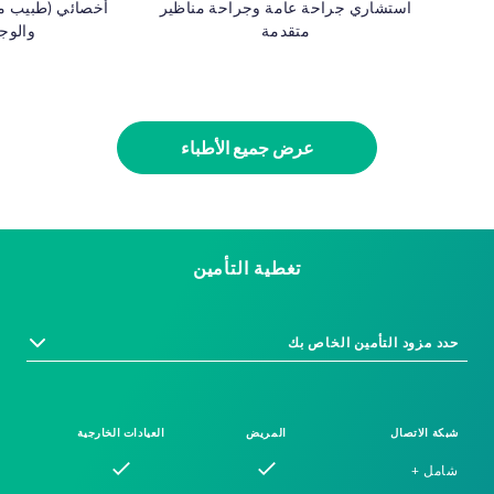
استشاري جراحة عامة وجراحة مناظير
أخصائي (طبيب مق
متقدمة
والوج
عرض جميع الأطباء
تغطية التأمين
حدد مزود التأمين الخاص بك
شبكة الاتصال
المريض
العيادات الخارجية
شامل +